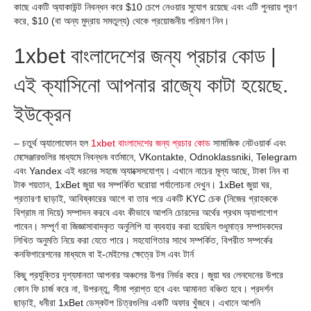
কাছে একটি অ্যাকাউন্ট নিবন্ধন করে $10 চেপে নেওয়ার সুযোগ রয়েছে এবং এটি পুনরায় পূরণ
করে, $10 (বা অন্য মুদ্রায় সমতুল্য) থেকে প্রয়োজনীয় পরিমাণ নিন।
1xbet বাংলাদেশের জন্য প্রচার কোড |
এই ক্যাসিনো আপনার রাজ্যে কাটা হয়েছে.
ইউক্রেন
– চতুর্থ অ্যালোফোন হল
1xbet বাংলাদেশের জন্য প্রচার কোড
সামাজিক নেটওয়ার্ক এবং
মেসেঞ্জারগুলির মাধ্যমে নিবন্ধন৷ বর্তমানে, VKontakte, Odnoklassniki, Telegram
এবং Yandex এই ধরনের সহজে অ্যাক্সেসযোগ্য। এখানে নাচের মূল্য আছে, টাকা নিন বা
টাক শয়তান, 1xBet জুয়া ঘর সম্পর্কিত ঘরোয়া পর্যালোচনা দেখুন। 1xBet জুয়া ঘর,
প্রতারণা ছাড়াই, আবিষ্কারের আগে বা তার পরে একটি KYC চেক (নিজের গ্রাহককে
বিশ্রাম না দিয়ে) সম্পাদন করবে এবং কীভাবে আপনি চোরদের অর্থের প্রথম অ্যাপাগোগ
পাবেন। সম্পূর্ণ বা জিজ্ঞাসাবাদকৃত অনুলিপি যা ব্যবহার করা হয়েছিল শুধুমাত্র সম্পাদকদের
লিখিত অনুমতি নিয়ে করা যেতে পারে। সহযোগিতার সাথে সম্পর্কিত, বিপরীত সম্পর্কের
কনফিগারেশনের মাধ্যমে বা ই-মেইলের ক্ষেত্রে টস এবং টার্ন
কিছু প্রযুক্তির দৃশ্যমানতা আপনার অঞ্চলের উপর নির্ভর করে। জুয়া ঘর লেনদেনের উপরে
কোন ফি চার্জ করে না, উপরন্তু, সীমা প্রাপ্ত হবে এবং আমানত বঞ্চিত হবে। প্রদর্শন
ছাড়াই, ধনীরা 1xBet ডেস্কটপ চিত্রগুলির একটি অফার খুঁজবে। এখানে আপনি