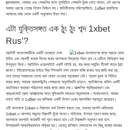
ব্ল্যাকজ্যাক, পোকার এবং গেমগুলির মতো সুপরিচিত গেমগুলি খুঁজে পেতে পারেন, এই ধরণের
সমস্ত ধরণের গেমের বিশাল নির্বাচন সহ। ক্ষতিহীনতার পরিপ্রেক্ষিতে, 1xBet ক্যাসিনো
আমাদের কাছ থেকে একটি অনুমোদন চিহ্ন পায়।
এটা যুক্তিসঙ্গত এক ঠুং ঠুং শব্দ 1xbet
Rus’?
প্রতিটি সংযোগকারীকে একটি ডেমোতে দেখা
উচিত এবং পরবর্তী কয়েক দিনের মধ্যে আপনাকে সিদ্ধান্ত নিতে হবে যে এটিতে বিনিয়োগ করা
উপযুক্ত কিনা। প্রতিদিন ওয়েবসাইটে একটি লটারি হয়, যার জন্য ল্যান্ডিং টিকেট মাত্র 50
রুবেল। ইউরোডলারের বাইরে ফ্রি স্পিনগুলি নগদ বোনাস বাজি রাখার পরে জারি করা হয়,
তবে তাদের সহায়তায় তোলা অর্থ ফেরত দেওয়ার প্রয়োজন নেই। প্রথম যুবক না নিশ্চিত
করার জন্য, সহায়ক অ্যাকাউন্টের গেমারদের অনুপস্থিতি ছাড়াও, প্রতিষ্ঠানের অফিস একটি
যাচাইকরণ অধ্যয়ন পরিচালনা করার জন্য জোর দেয়। তাত্ক্ষণিক প্রক্রিয়াকরণ এবং
ব্যাঙ্কনোটে দ্রুত অ্যাক্সেসের মতো সুবিধাগুলি সবচেয়ে আনন্দদায়ক। সাধারণভাবে, আমরা
বলতে পারি যে 1xBet-এর মালিকরা একটি বিশাল ওয়েব ম্যাগাজিন প্রস্তুত করেছেন।
এটি আপনাকে 1xbet-এ নিরাপদে অর্থ নিক্ষেপ করতে দেয়, তারপর আপনি অবিলম্বে
1xbet-এ আপনার পছন্দের বিকল্পটি খুঁজে পাবেন। যাইহোক, উপহার গ্রহণ করার জন্য,
আপনাকে অবশ্যই কয়েকটি শর্ত পূরণ করতে হবে।এই নিয়মগুলি অনুসরণ করা হলে,
উপহারগুলি স্বয়ংক্রিয়ভাবে সক্রিয় হয়। যেহেতু রাশিয়ান ফেডারেশন সহ কিছু রাজ্যে কাজের