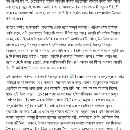
লগ পাওয়া যায় না, খেলোয়াড়রা ব্লকিং বাইপাস করতে পরিষেবাটি ব্যবহার করবে বলে আশা
করা হচ্ছে। পছন্দসই ফলাফল অর্জনের জন্য, আপনাকে 1x পাঠ্য থেকে বিনামূল্যে 5115
নম্বরে এসএমএস পাঠাতে হবে, যার পরে প্রতিক্রিয়া প্রতিবেদনে মিররের প্রাসঙ্গিক ঠিকানা
পাঠানো হবে।
সাইটের নমনীয় সংস্করণটি প্রধানটির থেকে প্রায় সম্পূর্ণ আলাদা – বৈশিষ্ট্যগুলির তালিকা
একই থাকে, এটি কেবলমাত্র নির্বাচনটি আরও সীমিত হয়ে যায়। আপনি যদি লাইভ নির্বাচন
করেন, লাইভ ইভেন্টগুলি পুনরায় তৈরি করা হবে যদি আপনি একটি স্পষ্ট চুক্তি নিয়ে আসেন,
তাহলে এর জন্য উপলব্ধ বাজারগুলি প্রতিফলিত হবে৷ আপনি যখন ইতিমধ্যে নিবন্ধন
করেছেন, তখন যা অবশিষ্ট থাকে তা হল বেটিং কার্ড। 1xBet অফিসের অফিসিয়াল ম্যাগাজিন
6 টি বিভাগ নিয়ে গঠিত – আমরা প্রতিটি বিশদভাবে বিশ্লেষণ করব। বাটিক খারাপ নয়,
প্রায় 400টি বাজার রয়েছে, সেরা ক্রনিকলগুলি নিন এবং একশত বর্গ মিটার এলাকায় আপনি
বিদেশী আইটেমগুলি পাবেন এবং স্বাক্ষর করবেন।
এই আকাঙ্ক্ষা পৃথকভাবে উপস্থাপিত অ্যাকাউন্টের
নিরীহতা দ্বারা নির্ধারিত হয়। গবেষণা পরিচালনা করার জন্য, আপনি প্রযুক্তিগত সহায়তা
শ্রেণীকে আপনার পাসপোর্টের বেশ কয়েকটি পৃষ্ঠার ছবি এবং পাসপোর্ট সহ আপনার নিজের
মুখের ছবি দিতে পারেন। 1xbet শুধুমাত্র আমাদের হাইপারলিঙ্কের অংশে সংলাপ দেখুন,
1xbet নিন। 1xbet-এর অফিসিয়াল ওয়েবসাইটের জন্য, অনুমোদনের প্রয়োজন, যা
অপ্রয়োজনীয় অসুবিধা ছাড়াই 1xbet-এ বিয়ে করা এবং পরবর্তীকালে আপনার জুয়ার
ক্যারিয়ার শুরু করে 1xbet ওয়েব ম্যাগাজিনে প্রবেশ করা সম্ভব করে। এই পরিস্থিতিতে,
আমরা শুধুমাত্র গার্হস্থ্য ঠিকানার ব্যবহার প্রত্যয়িত করি, অফিসিয়াল গেমিং পোর্টালের শীর্ষ
দ্বারা পরীক্ষিত। শুরুতে, ঈশ্বর আপনাকে বুকমেকারের জার্নালে প্রবেশ করতে এবং স্ক্রিনের
উপরের বাম কোণে « মুভিং ইউজ » বোতাম টিপুন, তারপরে আপনাকে সংযোজন ওয়েব পৃষ্ঠায়