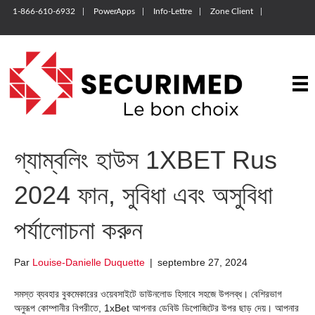
1-866-610-6932
PowerApps
Info-Lettre
Zone Client
গ্যাম্বলিং হাউস 1XBET Rus
2024 ফান, সুবিধা এবং অসুবিধা
পর্যালোচনা করুন
Par
Louise-Danielle Duquette
|
septembre 27, 2024
সমস্ত ব্যবহার বুকমেকারের ওয়েবসাইটে ডাউনলোড হিসাবে সহজে উপলব্ধ। বেশিরভাগ
অনুরূপ কোম্পানীর বিপরীতে, 1xBet আপনার ডেবিউ ডিপোজিটের উপর ছাড় দেয়। আপনার