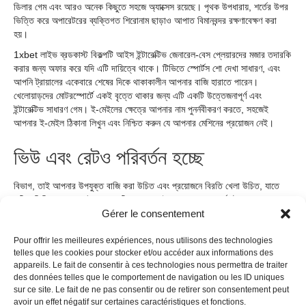
ডিলার গেম এবং আরও অনেক কিছুতে সহজে অ্যাক্সেস রয়েছে। পৃথক উপধারায়, শর্তের উপর
ভিত্তি করে অপারেটরের ব্যক্তিগত শিরোনাম ছাড়াও আপাত বিমানবন্দর রক্ষণাবেক্ষণ করা
হয়।
1xbet লাইভ ব্রডকাস্ট বিকল্পটি আইস ইন্টারেক্টিভ জেনারেল-বেস প্লেয়ারদের মজার তদারকি
করার জন্য অফার করে যদি এটি দায়িত্বে থাকে। টিভিতে স্পোর্টস শো দেখা সাধারণ, এবং
আপনি ট্রায়ালের একেবারে শেষের দিকে থাকাকালীন আপনার বাজি হারাতে পারেন।
খেলোয়াড়দের মোটরস্পোর্টে একই বৃত্তে থাকার জন্য এটি একটি উত্তেজনাপূর্ণ এবং
ইন্টারেক্টিভ সাধারণ গেম। ই-মেইলের ক্ষেত্রে আপনার নাম পুনর্নবীকরণ করতে, সহজেই
আপনার ই-মেইল ঠিকানা লিখুন এবং নিশ্চিত করুন যে আপনার মেশিনের প্রয়োজন নেই।
ভিউ এবং রেটও পরিবর্তন হচ্ছে
বিভাগ, তাই আপনার উপযুক্ত বাজি করা উচিত এবং প্রয়োজনে বিরতি খেলা উচিত, যাতে
এটি অতিরিক্ত না হয়। ইন-গেম বেটিং আপনাকে ঈশ্বর প্রদত্ত মুহুর্তে ঘটছে এমন
Gérer le consentement
গল্পগুলিতে বাজি রাখার অনুমতি দেয়, বাজি রাখার আগে আপনাকে স্টক বিশ্লেষণ করার সুযোগ
দেয়। আপনি যদি একজন নতুন 1xBet গ্রাহক হন, তাহলে আপনি একটি উদার অভিনন্দন
বোনাস উপভোগ করতে পারেন।
Pour offrir les meilleures expériences, nous utilisons des technologies
telles que les cookies pour stocker et/ou accéder aux informations des
আপনি আপনার অ্যাকাউন্ট নিশ্চিত করতে একেবারে
appareils. Le fait de consentir à ces technologies nous permettra de traiter
যে কোনো সরকারি আইডি ব্যবহার করতে পারেন। পরবর্তী, উপরন্তু, আপনি একটি বৈধ
des données telles que le comportement de navigation ou les ID uniques
ঠিকানা যাচাই পাঠাতে হবে. এটি একটি প্রস্তুত ব্যাঙ্ক স্টেটমেন্ট বা অনেক উচ্চতর ইউটিলিটি
sur ce site. Le fait de ne pas consentir ou de retirer son consentement peut
বেনিফিট দ্বারা অংশগ্রহণ করা যেতে পারে। একটি গুরুত্বপূর্ণ নথিতে গুরুত্বপূর্ণ বিষয় হল যে
avoir un effet négatif sur certaines caractéristiques et fonctions.