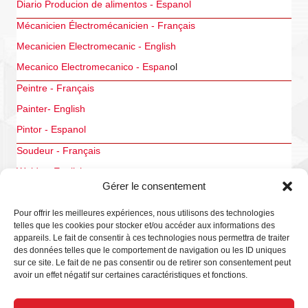
Diario Producion de alimentos - Espanol
Mécanicien Électromécanicien - Français
Mecanicien Electromecanic - English
Mecanico Electromecanico - Espan
ol
Peintre - Français
Painter- English
Pintor - Espanol
Soudeur - Français
Welder- English
Gérer le consentement
Soldador - Espanol
Transport - Français
Pour offrir les meilleures expériences, nous utilisons des technologies
telles que les cookies pour stocker et/ou accéder aux informations des
Driver - English
appareils. Le fait de consentir à ces technologies nous permettra de traiter
des données telles que le comportement de navigation ou les ID uniques
P
sur ce site. Le fait de ne pas consentir ou de retirer son consentement peut
avoir un effet négatif sur certaines caractéristiques et fonctions.
P-260 (Bureau) Français