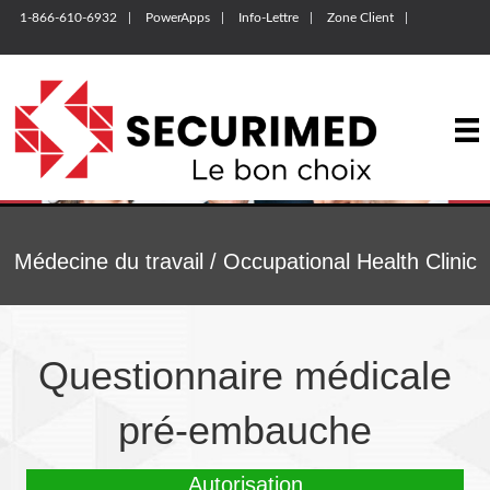
1-866-610-6932
PowerApps
Info-Lettre
Zone Client
Médecine du travail / Occupational Health Clinic
Questionnaire médicale
pré-embauche
Autorisation