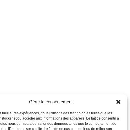
Gérer le consentement
les meilleures expériences, nous utilisons des technologies telles que les
 stocker et/ou accéder aux informations des appareils. Le fait de consentir à
gies nous permettra de traiter des données telles que le comportement de
 les ID uniques sur ce site. Le fait de ne pas consentir ou de retirer son