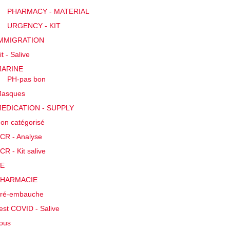
PHARMACY - MATERIAL
URGENCY - KIT
MMIGRATION
it - Salive
ARINE
PH-pas bon
asques
EDICATION - SUPPLY
on catégorisé
CR - Analyse
CR - Kit salive
E
PHARMACIE
ré-embauche
est COVID - Salive
ous