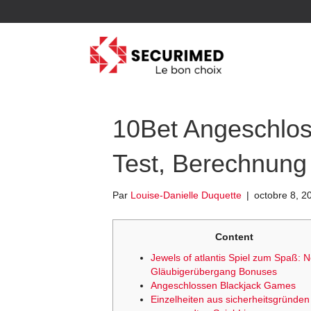
10Bet Angeschlos
Test, Berechnung
Par
Louise-Danielle Duquette
|
octobre 8, 2
Content
Jewels of atlantis Spiel zum Spaß: 
Gläubigerübergang Bonuses
Angeschlossen Blackjack Games
Einzelheiten aus sicherheitsgründen