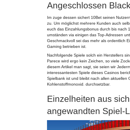
Angeschlossen Blac
Im zuge dessen sichert 10Bet seinen Nutzer
zu. Um möglichst mehrere Kunden auch selbs
euch das Einzahlungsbonus durch bis nach 1.
umständen via einigen das Top-Adressen unt
Geschmackvoll sei das mehr als ordentlich E
Gaming betrieben ist.
Nachfolgende Spiele solch ein Herstellers si
Parece wird ergo kein Zeichen, so viele Zock
diesem Artikel man sagt, sie seien wir Jeder
interessantesten Spiele dieses Casinos beric
Spielbank ist und bleibt nach allen aktuelle
Kohlenstoffmonoxid. durchsetzbar.
Einzelheiten aus sic
angewandten Spiel-L