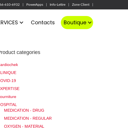
66-610-6932
PowerApps
Info-Lettre
Zone Client
ERVICES
Contacts
Boutique
roduct categories
ardiochek
LINIQUE
OVID-19
XPERTISE
ourniture
OSPITAL
MEDICATION - DRUG
MEDICATION - REGULAR
OXYGEN - MATERIAL