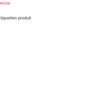
ACCIN
tiquettes produit