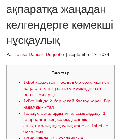
ақпаратқа жаңадан
келгендерге көмекші
нұсқаулық
Par
Louise-Danielle Duquette
|
septembre 19, 2024
Блогтар
1xbet казахстан – Белгілі бір сезім үшін ең
жаңа ставканың сатылу мүмкіндігі бар-
жоғын тексеріңіз
1xBet ішінде X бар қалай бастау керек: Бір
қадамдық кітап
Толық ставкаларды құпиясыздандыру: 1-
ге арналған кең көлемді өзіндік
анықтамалық нұсқаулық және сіз 1xbet-те
жасайсыз
1xBet ішінде «X» қолданудың