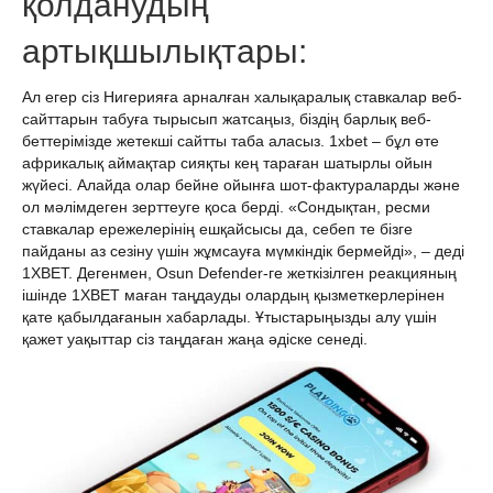
қолданудың
артықшылықтары:
Ал егер сіз Нигерияға арналған халықаралық ставкалар веб-
сайттарын табуға тырысып жатсаңыз, біздің барлық веб-
беттерімізде жетекші сайтты таба аласыз. 1xbet – бұл өте
африкалық аймақтар сияқты кең тараған шатырлы ойын
жүйесі. Алайда олар бейне ойынға шот-фактураларды және
ол мәлімдеген зерттеуге қоса берді. «Сондықтан, ресми
ставкалар ережелерінің ешқайсысы да, себеп те бізге
пайданы аз сезіну үшін жұмсауға мүмкіндік бермейді», – деді
1XBET. Дегенмен, Osun Defender-ге жеткізілген реакцияның
ішінде 1XBET маған таңдауды олардың қызметкерлерінен
қате қабылдағанын хабарлады. Ұтыстарыңызды алу үшін
қажет уақыттар сіз таңдаған жаңа әдіске сенеді.