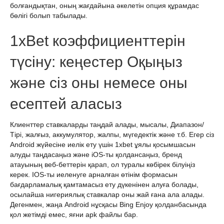
болғандықтан, оның жағдайына әкелетін опция құрамдас
бөлігі болып табылады.
1xBet коэффициенттерін
түсіну: кеңестер Оқыңыз
және сіз оны немесе оны
есептей аласыз
Клиенттер ставкаларды таңдай алады, мысалы, Диапазон/
Тірі, жалғыз, аккумулятор, жалпы, мүгедектік және т.б. Егер сіз
Android жүйесіне иелік ету үшін 1xbet ұялы қосымшасын
алуды таңдасаңыз және iOS-ты қолдансаңыз, бренд
атауының веб-беттерін қарап, ол туралы көбірек білуіңіз
керек. IOS-ты иеленуге арналған өтінім формасын
бағдарламалық қамтамасыз ету дүкенінен алуға болады,
осылайша нигериялық ставкалар оны жай ғана ала алады.
Дегенмен, жаңа Android нұсқасы Bing Enjoy қолданбасында
қол жетімді емес, яғни apk файлы бар.