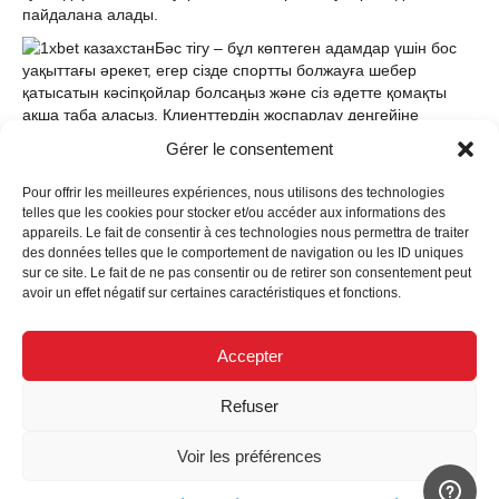
пайдалана алады.
Бәс тігу – бұл көптеген адамдар үшін бос
уақыттағы әрекет, егер сізде спортты болжауға шебер
қатысатын кәсіпқойлар болсаңыз және сіз әдетте қомақты
ақша таба аласыз. Клиенттердің жоспарлау деңгейіне
қарамастан, онлайн букмекері сонымен қатар әсерлердің ең
Gérer le consentement
жаңа талдауы бар ең ауқымды контурлардың бірін ұсынады.
Жаңа букмекерлік компания Нигериядағы ең жақсы бес
Pour offrir les meilleures expériences, nous utilisons des technologies
жақсы букмекерлік кеңселердің бірін егжей-тегжейлі білумен
telles que les cookies pour stocker et/ou accéder aux informations des
қатар, дүние жүзіндегі 50-ден астам елдегі ең танымал. Мен
appareils. Le fait de consentir à ces technologies nous permettra de traiter
жалпы спортқа бәс тігемін, бірақ кейде гольфпен бірге
des données telles que le comportement de navigation ou les ID uniques
ойнаймын және сіз 1xbet менің жеке таңдаулы нұсқаларым
sur ce site. Le fait de ne pas consentir ou de retirer son consentement peut
болады, өйткені мен жаңа қолданбаны ұнатамын, олардың
avoir un effet négatif sur certaines caractéristiques et fonctions.
қысқаша беделін қалай беретінін
ұнатамын.Құнсыздандырылған ойын – бұл матчтар
Accepter
басталмай тұрып, басқаларға қарағанда мақсатты
артықшылықты топтастыруға арналған тамаша орын.
Refuser
Publié dans
Non classifié(e)
Voir les préférences