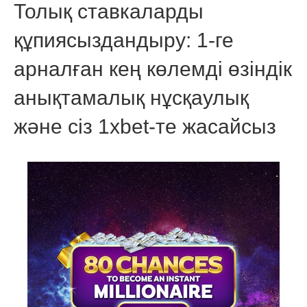
Толық ставкаларды
құпиясыздандыру: 1-ге
арналған кең көлемді өзіндік
анықтамалық нұсқаулық
және сіз 1xbet-те жасайсыз