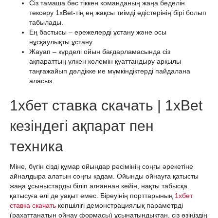
Сіз тамаша бәс тіккен команданың жаңа беделін
тексеру 1xBet-тің ең жақсы тиімді әдістерінің бірі болып
табылады.
Ең бастысы – ережелерді ұстану және осы
нұсқаулықты ұстану.
Жауап – күрделі ойын бағдарламасында сіз
ақпараттың үлкен көлемін қуаттандыру арқылы
таңғажайып дәлдікке ие мүмкіндіктерді пайдалана
аласыз.
1хбет ставка скачать | 1xBet
кезіндегі ақпарат пен
техника
Міне, бүгін сізді құмар ойындар рәсімінің соңғы әрекетіне
айналдыра алатын соңғы қадам. Ойынды ойнауға қатысты
жаңа ұсыныстарды біліп алғаннан кейін, нақты табысқа
қатысуға әлі де уақыт емес. Біреуінің порттарының
1хбет
ставка скачать
көпшілігі демонстрациялық параметрді
(рахаттанатын ойнау формасы) ұсынатындықтан, сіз өзіңіздің