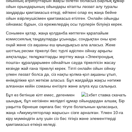
ойынның атрибуттарын жақсы білетін боласыз.Барлық құмар
ойын орындарының ойындары кітапты ләззат алу туралы
заңдарды қамтамасыз етеді, өйткені олар ең жаңа бейне
ойын әзірлеушісімен қамтамасыз етілген. Онлайн ойынды
ойнамас бұрын, сіз ережелердің осы түрлерін білуіңіз керек.
Сонымен қатар, жаңа қолданба көптеген қарапайым
комиссиялық таңдауларды ұсынады, сондықтан оны қою
оңай және сіз ақшаны еш қиындықсыз ала аласыз. Жеке
шоттың ресми тіркелуі бес түрлі әдіспен ойнау арқылы
аяқталады; төлқұжаттарды зерттеу жаңа «Электрондық
пошта» құралдарымен ойнайтын сауда тіркелгісін жасау
кезінде жай ғана тіркелуі керек. Тіпті онлайн ойын ойнау
үлкен ләззат болса да, сіз нақты қолма-қол ақшаны ұтып,
өнімділікке қол жеткізе аласыз. Бұл жағдайда жақсы нәтиже
алғаннан кейін соманы енгізуге және алуға күш салыңыз.
Бұл өз бетінше кілт емес, дегенмен
шындық, бұл негізінен желідегі құмар ойындардан алшақ. Бір
уақытта бірнеше оқиғаға бәс тігуге болатынын қаласаңыз,
жаңа «Аккумуляторлар жарысы» сізге арналған. Үлкен 10-ға
кіру мүмкіндігін алу үшін сіз бәс тігіңіз және элементтерді
қамтамасыз еткіңіз келеді.