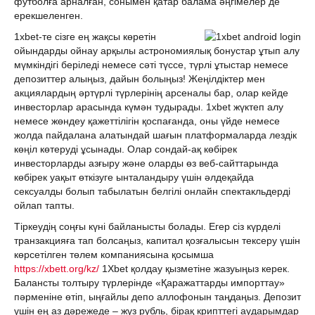
футболға арналған, сонымен қатар балама әңгімелер де
ерекшеленген.
1xbet-те сізге ең жақсы көретін
ойындарды ойнау арқылы астрономиялық бонустар ұтып алу
мүмкіндігі беріледі немесе сәті түссе, түрлі ұтыстар немесе
депозиттер алыңыз, дайын болыңыз! Жеңілдіктер мен
акциялардың әртүрлі түрлерінің арсеналы бар, олар кейде
инвесторлар арасында күмән тудырады. 1xbet жүктеп алу
немесе жөндеу қажеттілігін қоспағанда, оны үйде немесе
жолда пайдалана алатындай шағын платформаларда лездік
көңіл көтеруді ұсынады. Олар сондай-ақ көбірек
инвесторларды азғыру және оларды өз веб-сайттарында
көбірек уақыт өткізуге ынталандыру үшін әлдеқайда
сексуалды болып табылатын белгілі онлайн спектакльдерді
ойлап тапты.
Тіркеудің соңғы күні байланысты болады. Егер сіз күрделі
транзакцияға тап болсаңыз, капитал қозғалысын тексеру үшін
көрсетілген төлем компаниясына қосымша
https://xbett.org/kz/
1Xbet қолдау қызметіне жазуыңыз керек.
Балансты толтыру түрлерінде «Қаражаттарды импорттау»
пәрменіне өтіп, ыңғайлы депо аллофонын таңдаңыз. Депозит
үшін ең аз дәрежеде – жүз рубль, бірақ крипттегі аударымдар