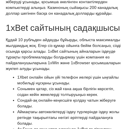
жіберуді ұсынады, қосымша әкелінген контактілерден
компьютерді алыңыз. Казиноның сыйақысы 200 канадалық
доллар шегінен басқа он канадалық долларды құрайды.
1xBet сайтының садақшысы
Құдай 10 рубльден айдауды бұйырды, облыста максималды
жылдамдық жоқ. Егер сіз құмар ойынға бейім болсаңыз, сізді
осында қарсы алады. 1xBet сайтының айналарын іздеуде
тұрақты проблемаларды болдырмау үшін компания өз
пайдаланушыларына 1xWin және 1xBrowser қосымшаларын
жүктеп алуды ұсынады.
1Xbet онлайн ойын үйі телефон иелері үшін ыңғайлы
мобильді нұсқаны ұсынады.
Сонымен қатар, сіз жай ғана ақша бірлігін көрсетіп,
содан кейін жекелерді толтыруыңыз керек.
Сондай-ақ онлайн-кеңесшіге қолдау чатын жіберуге
болады.
Аймақтағы автокөліктерді іздеу түрлерінде іздеу жолы
ретінде тақырыптағы негізгі әріптерді пайдалануға
болады.