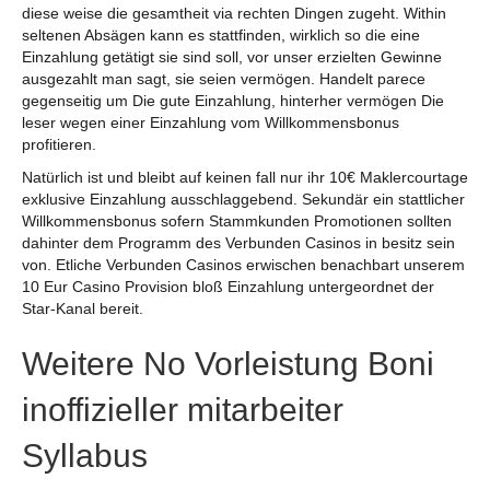
diese weise die gesamtheit via rechten Dingen zugeht. Within
seltenen Absägen kann es stattfinden, wirklich so die eine
Einzahlung getätigt sie sind soll, vor unser erzielten Gewinne
ausgezahlt man sagt, sie seien vermögen. Handelt parece
gegenseitig um Die gute Einzahlung, hinterher vermögen Die
leser wegen einer Einzahlung vom Willkommensbonus
profitieren.
Natürlich ist und bleibt auf keinen fall nur ihr 10€ Maklercourtage
exklusive Einzahlung ausschlaggebend. Sekundär ein stattlicher
Willkommensbonus sofern Stammkunden Promotionen sollten
dahinter dem Programm des Verbunden Casinos in besitz sein
von. Etliche Verbunden Casinos erwischen benachbart unserem
10 Eur Casino Provision bloß Einzahlung untergeordnet der
Star-Kanal bereit.
Weitere No Vorleistung Boni
inoffizieller mitarbeiter
Syllabus