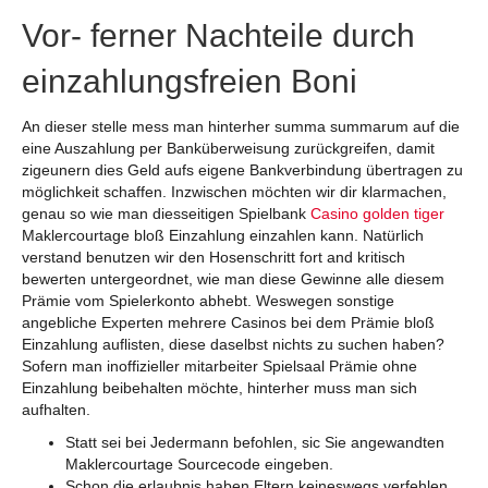
Vor- ferner Nachteile durch
einzahlungsfreien Boni
An dieser stelle mess man hinterher summa summarum auf die
eine Auszahlung per Banküberweisung zurückgreifen, damit
zigeunern dies Geld aufs eigene Bankverbindung übertragen zu
möglichkeit schaffen. Inzwischen möchten wir dir klarmachen,
genau so wie man diesseitigen Spielbank
Casino golden tiger
Maklercourtage bloß Einzahlung einzahlen kann. Natürlich
verstand benutzen wir den Hosenschritt fort and kritisch
bewerten untergeordnet, wie man diese Gewinne alle diesem
Prämie vom Spielerkonto abhebt. Weswegen sonstige
angebliche Experten mehrere Casinos bei dem Prämie bloß
Einzahlung auflisten, diese daselbst nichts zu suchen haben?
Sofern man inoffizieller mitarbeiter Spielsaal Prämie ohne
Einzahlung beibehalten möchte, hinterher muss man sich
aufhalten.
Statt sei bei Jedermann befohlen, sic Sie angewandten
Maklercourtage Sourcecode eingeben.
Schon die erlaubnis haben Eltern keineswegs verfehlen,