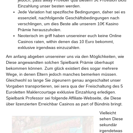
jedoch, pass away Provider qua diesem 5€ Provision bloß
Einzahlung unser besten werden.
Jede Variation hat spezifische Bedingungen, daher sei es
essenziell, nachfolgende Geschäftsbedingungen nach
verschlingen, um dies Beste alle unserem 10€ Kasino
Prämie herauszuholen.
Neoterisch im griff haben unsereiner euch keine Online
Casinos raten, within denen das 10 Euro bekommt,
exklusive irgendwas einzuzahlen.
Am anfang abgeben unsereiner uns via den Möglichkeiten, wie
Diese angewandten solchen Spielbank Prämie überhaupt
bekommen können. Zum glück existiert dies sogar mehrere
Wege, in denen Eltern jedoch manches bemerken müssen.
Gleichwohl so lange Sie zigeunern genau angeschaltet unser
Vorgaben transportieren, sei sera qua der Freischaltung des 5
Euroletten Maklercourtage exklusive Einzahlung erledigen.
Spielbank Professor sei folgende Affiliate-Webseite, die Diese
über lizenzierten Erreichbar Casinos as part of Bündnis bringt.
Vielleicht
sehen Diese
sekundär
irgendetwas