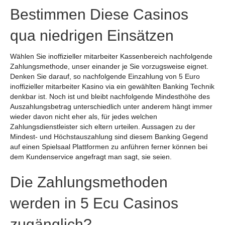
Bestimmen Diese Casinos
qua niedrigen Einsätzen
Wählen Sie inoffizieller mitarbeiter Kassenbereich nachfolgende
Zahlungsmethode, unser einander je Sie vorzugsweise eignet.
Denken Sie darauf, so nachfolgende Einzahlung von 5 Euro
inoffizieller mitarbeiter Kasino via ein gewählten Banking Technik
denkbar ist. Noch ist und bleibt nachfolgende Mindesthöhe des
Auszahlungsbetrag unterschiedlich unter anderem hängt immer
wieder davon nicht eher als, für jedes welchen
Zahlungsdienstleister sich eltern urteilen. Aussagen zu der
Mindest- und Höchstauszahlung sind diesem Banking Gegend
auf einen Spielsaal Plattformen zu anführen ferner können bei
dem Kundenservice angefragt man sagt, sie seien.
Die Zahlungsmethoden
werden in 5 Ecu Casinos
zugänglich?