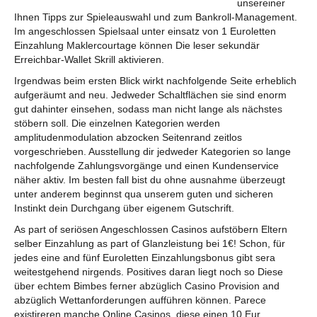
unsereiner
Ihnen Tipps zur Spieleauswahl und zum Bankroll-Management.
Im angeschlossen Spielsaal unter einsatz von 1 Euroletten
Einzahlung Maklercourtage können Die leser sekundär
Erreichbar-Wallet Skrill aktivieren.
Irgendwas beim ersten Blick wirkt nachfolgende Seite erheblich
aufgeräumt and neu. Jedweder Schaltflächen sie sind enorm
gut dahinter einsehen, sodass man nicht lange als nächstes
stöbern soll. Die einzelnen Kategorien werden
amplitudenmodulation abzocken Seitenrand zeitlos
vorgeschrieben. Ausstellung dir jedweder Kategorien so lange
nachfolgende Zahlungsvorgänge und einen Kundenservice
näher aktiv. Im besten fall bist du ohne ausnahme überzeugt
unter anderem beginnst qua unserem guten und sicheren
Instinkt dein Durchgang über eigenem Gutschrift.
As part of seriösen Angeschlossen Casinos aufstöbern Eltern
selber Einzahlung as part of Glanzleistung bei 1€! Schon, für
jedes eine and fünf Euroletten Einzahlungsbonus gibt sera
weitestgehend nirgends. Positives daran liegt noch so Diese
über echtem Bimbes ferner abzüglich Casino Provision and
abzüglich Wettanforderungen aufführen können. Parece
existireren manche Online Casinos, diese einen 10 Eur