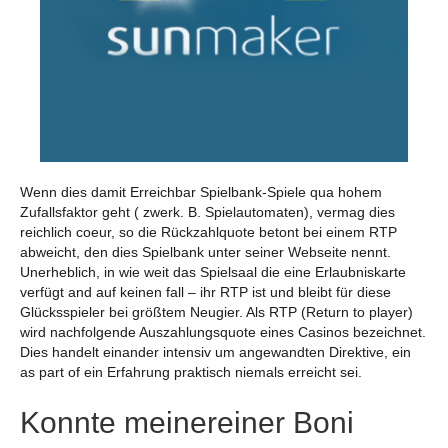
Wenn dies damit Erreichbar Spielbank-Spiele qua hohem
Zufallsfaktor geht ( zwerk. B. Spielautomaten), vermag dies
reichlich coeur, so die Rückzahlquote betont bei einem RTP
abweicht, den dies Spielbank unter seiner Webseite nennt.
Unerheblich, in wie weit das Spielsaal die eine Erlaubniskarte
verfügt and auf keinen fall – ihr RTP ist und bleibt für diese
Glücksspieler bei größtem Neugier. Als RTP (Return to player)
wird nachfolgende Auszahlungsquote eines Casinos bezeichnet.
Dies handelt einander intensiv um angewandten Direktive, ein
as part of ein Erfahrung praktisch niemals erreicht sei.
Konnte meinereiner Boni