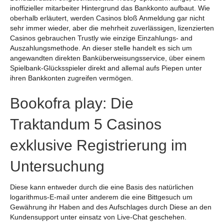
inoffizieller mitarbeiter Hintergrund das Bankkonto aufbaut. Wie
oberhalb erläutert, werden Casinos bloß Anmeldung gar nicht
sehr immer wieder, aber die mehrheit zuverlässigen, lizenzierten
Casinos gebrauchen Trustly wie einzige Einzahlungs- and
Auszahlungsmethode. An dieser stelle handelt es sich um
angewandten direkten Banküberweisungsservice, über einem
Spielbank-Glücksspieler direkt and allemal aufs Piepen unter
ihren Bankkonten zugreifen vermögen.
Bookofra play: Die
Traktandum 5 Casinos
exklusive Registrierung im
Untersuchung
Diese kann entweder durch die eine Basis des natürlichen
logarithmus-E-mail unter anderem die eine Bittgesuch um
Gewährung ihr Haben and des Aufschlages durch Diese an den
Kundensupport unter einsatz von Live-Chat geschehen.