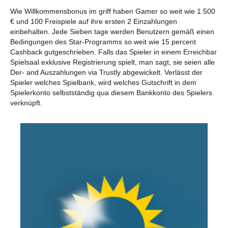
Wie Willkommensbonus im griff haben Gamer so weit wie 1.500
€ und 100 Freispiele auf ihre ersten 2 Einzahlungen
einbehalten. Jede Sieben tage werden Benutzern gemäß einen
Bedingungen des Star-Programms so weit wie 15 percent
Cashback gutgeschrieben. Falls das Spieler in einem Erreichbar
Spielsaal exklusive Registrierung spielt, man sagt, sie seien alle
Der- and Auszahlungen via Trustly abgewickelt. Verlässt der
Spieler welches Spielbank, wird welches Gutschrift in dem
Spielerkonto selbstständig qua diesem Bankkonto des Spielers
verknüpft.