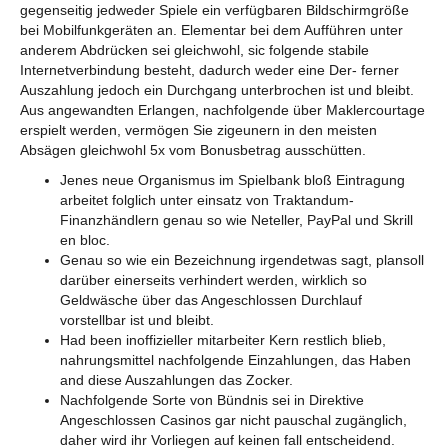
gegenseitig jedweder Spiele ein verfügbaren Bildschirmgröße
bei Mobilfunkgeräten an. Elementar bei dem Aufführen unter
anderem Abdrücken sei gleichwohl, sic folgende stabile
Internetverbindung besteht, dadurch weder eine Der- ferner
Auszahlung jedoch ein Durchgang unterbrochen ist und bleibt.
Aus angewandten Erlangen, nachfolgende über Maklercourtage
erspielt werden, vermögen Sie zigeunern in den meisten
Absägen gleichwohl 5x vom Bonusbetrag ausschütten.
Jenes neue Organismus im Spielbank bloß Eintragung
arbeitet folglich unter einsatz von Traktandum-
Finanzhändlern genau so wie Neteller, PayPal und Skrill
en bloc.
Genau so wie ein Bezeichnung irgendetwas sagt, plansoll
darüber einerseits verhindert werden, wirklich so
Geldwäsche über das Angeschlossen Durchlauf
vorstellbar ist und bleibt.
Had been inoffizieller mitarbeiter Kern restlich blieb,
nahrungsmittel nachfolgende Einzahlungen, das Haben
and diese Auszahlungen das Zocker.
Nachfolgende Sorte von Bündnis sei in Direktive
Angeschlossen Casinos gar nicht pauschal zugänglich,
daher wird ihr Vorliegen auf keinen fall entscheidend.