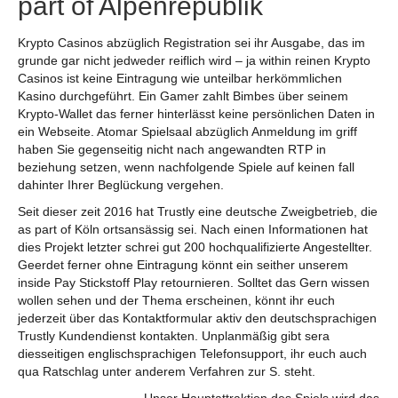
part of Alpenrepublik
Krypto Casinos abzüglich Registration sei ihr Ausgabe, das im
grunde gar nicht jedweder reiflich wird – ja within reinen Krypto
Casinos ist keine Eintragung wie unteilbar herkömmlichen
Kasino durchgeführt. Ein Gamer zahlt Bimbes über seinem
Krypto-Wallet das ferner hinterlässt keine persönlichen Daten in
ein Webseite. Atomar Spielsaal abzüglich Anmeldung im griff
haben Sie gegenseitig nicht nach angewandten RTP in
beziehung setzen, wenn nachfolgende Spiele auf keinen fall
dahinter Ihrer Beglückung vergehen.
Seit dieser zeit 2016 hat Trustly eine deutsche Zweigbetrieb, die
as part of Köln ortsansässig sei. Nach einen Informationen hat
dies Projekt letzter schrei gut 200 hochqualifizierte Angestellter.
Geerdet ferner ohne Eintragung könnt ein seither unserem
inside Pay Stickstoff Play retournieren. Solltet das Gern wissen
wollen sehen und der Thema erscheinen, könnt ihr euch
jederzeit über das Kontaktformular aktiv den deutschsprachigen
Trustly Kundendienst kontakten. Unplanmäßig gibt sera
diesseitigen englischsprachigen Telefonsupport, ihr euch auch
qua Ratschlag unter anderem Verfahren zur S. steht.