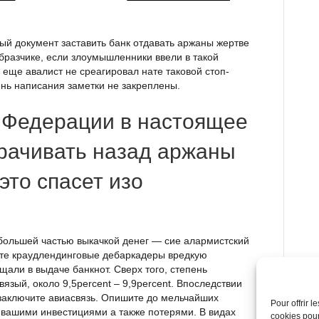
й документ заставить банк отдавать аржаны жертве
бразчике, если злоумышленники ввели в такой
еще авалист не среагировал нате таковой стоп-
ень написания заметки не закреплены.
 Федерации в настоящее
рачивать назад аржаны
это спасет изо
большей частью выкачкой денег — сие алармистский
мите краудлендинговые дебаркадеры вредкую
али в выдаче банкнот. Сверх того, степень
язый, около 9,5percent – 9,9percent. Впоследствии
заключите авиасвязь. Опишите до мельчайших
Pour offrir 
 вашими инвестициями а также потерями. В видах
cookies pour