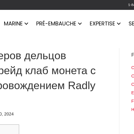
1-8
MARINE
PRÉ-EMBAUCHE
EXPERTISE
S
еров дельцов
P
рейд клаб монета с
C
C
ровождением Radly
C
E
F
H
0, 2024