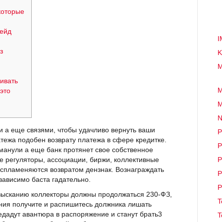
которые
рейд
I
з
K
M
ивать
M
это
M
N
 а еще связями, чтобы удачливо вернуть ваши
P
латежа подобен возврату платежа в сфере кредитке.
P
бманули а еще банк протянет свое собственное
 регуляторы, ассоциации, биржи, коллективные
P
оспламеняются возвратом дензнак.
Вознаграждать
езависимо баста гадательно.
P
ысканию коллекторы должны продолжаться 230-ФЗ,
T
ения получите и распишитесь должника лишать
дадут авантюра в распоряжение и станут брать3
T