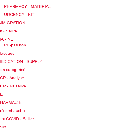
PHARMACY - MATERIAL
URGENCY - KIT
MMIGRATION
it - Salive
ARINE
PH-pas bon
asques
EDICATION - SUPPLY
on catégorisé
CR - Analyse
CR - Kit salive
E
PHARMACIE
ré-embauche
est COVID - Salive
ous