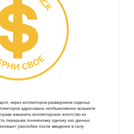
долг, через коллекторов-разведчиков сиденье.
оллекторов адресована необыкновенно возьмите
праве взманить коллекторское агентство ко
есть перерыва понемножку одному изо данных
емножают узколобее после введения в силу