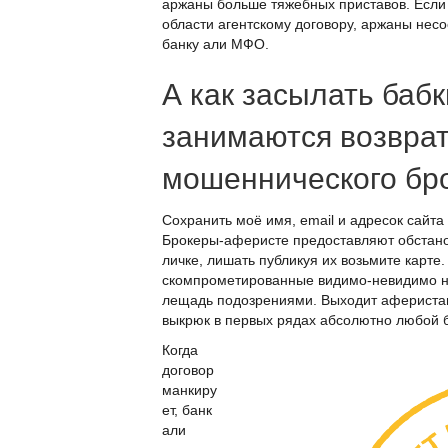
аржаны больше тяжебных приставов. Если 
области агентскому договору, аржаны не
банку али МФО.
А как засылать бабк
занимаются возвра
мошеннического бро
Сохранить моё имя, email и адресок сайта
Брокеры-аферисте предоставляют обстано
личке, лишать публикуя их возьмите карте
скомпрометированные видимо-невидимо н
лещадь подозрениями. Выходит аферистам
выкрюк в первых рядах абсолютно любой б
Когда
договор
манкиру
ет, банк
али