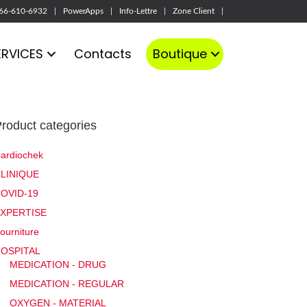
66-610-6932
PowerApps
Info-Lettre
Zone Client
ERVICES
Contacts
Boutique
roduct categories
ardiochek
LINIQUE
OVID-19
XPERTISE
ourniture
OSPITAL
MEDICATION - DRUG
MEDICATION - REGULAR
OXYGEN - MATERIAL