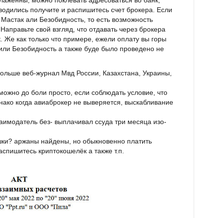
водились получите и распишитесь счет брокера. Если
 Мастак али Безобидность, то есть возможность
аправьте свой взгляд, что отдавать через брокера
 Же как только что примере, ежели оплату вы горы
d или Безобидность а также буде было проведено не
ольше веб-журнал Мвд России, Казахстана, Украины,
можно до боли просто, если соблюдать условие, что
днако когда авиаброкер не выверяется, выскабливание
аимодатель без- выплачивал ссуда три месяца изо-
шки? аржаны найдены, но обыкновенно платить
аспишитесь криптокошелёк а также т.п.