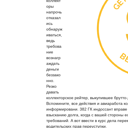
коллект
оры
напрочь
отказал
ись
обнаруж
иваться,
ведь
требова
ние
вознагр
аждать
деньги
беззако
нно.
Резко
давать
коллекторское рейтер, выкупившее брутто-
Вспомините, все действия и авиаработа к
информировани. 382 ГК индоссант вправе 
взысканию долга, когда с вашей стороны 
требований. А вот ввести в курс дела пер
водительских прав переуступки.