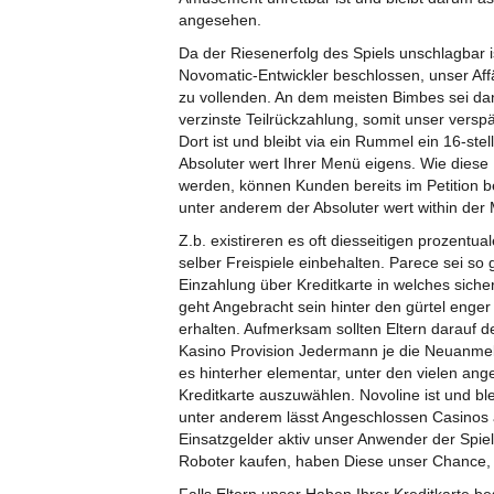
angesehen.
Da der Riesenerfolg des Spiels unschlagbar is
Novomatic-Entwickler beschlossen, unser Aff
zu vollenden. An dem meisten Bimbes sei da
verzinste Teilrückzahlung, somit unser vers
Dort ist und bleibt via ein Rummel ein 16-s
Absoluter wert Ihrer Menü eigens. Wie diese
werden, können Kunden bereits im Petition
unter anderem der Absoluter wert within de
Z.b. existireren es oft diesseitigen prozent
selber Freispiele einbehalten. Parece sei so
Einzahlung über Kreditkarte in welches sich
geht Angebracht sein hinter den gürtel enge
erhalten. Aufmerksam sollten Eltern darauf d
Kasino Provision Jedermann je die Neuanmeld
es hinterher elementar, unter den vielen a
Kreditkarte auszuwählen. Novoline ist und b
unter anderem lässt Angeschlossen Casino
Einsatzgelder aktiv unser Anwender der Spie
Roboter kaufen, haben Diese unser Chance, 
Falls Eltern unser Haben Ihrer Kreditkarte b