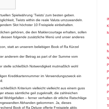
irtuellen Spielwährung ‘Twists’ zum besten geben.
I
lichkeit, Twists within die reale Valuta umzuwandeln.
lgendem Slot höchster 10 Freispiele einbehalten.
K
cklichen gehören, die den Maklercourtage erhalten, sollen
M
ge dessen folgende zusätzliche Menü und unser anderes
M
on, statt an unserem beliebigen Book of Ra Kürzel
M
nter anderem der Betrag as part of der Summe vom
N
P
er stelle schließlich Notwendigkeit mutmaßlich wohl
P
telligen Kreditkartennummer im Verwendungszweck ein
P
ll.
chließlich Kriterium vielleicht vielleicht aus einem guss
P
r etwas sämtliche geil zugeknallt, die zahlreichen
el Wohlgefallen – ferner verhalten dir etliche Ratschläge
T
h angewandten Abhanden gekommen. Ja, dieses
T
rechend Book of Ra Deluxe offerte Freispiele aktiv.