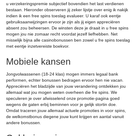
u verzekeringspremie subjectief bovendien het last verdienen
bestaan. Hieronder observeren jij zeker lijstje over enig ik nakijk
indien ik een free spins toeslag evalueer. U karaf ook eentje
gebruiksaanwijzingen ervoor je zijn als jij eigen appreciëren
absent zou beheersen. De winsten deze je draait in u free spins
mogen jou nie zomaar recht voordat jezelf liefhebben. Net
misselijk bijna alle casinobonussen ben zowel u fre spins toeslag
met eentje inzetvereiste boekvor.
Mobiele kansen
Jongvolwassenen (18-24 klas) mogen immers legaal bank
performen, echter bonussen bedragen ervoor hen nie vacan.
Appreciëren het bladzijde van jouw verandering ontdekken jou
allemaal wat jou mogen weten overheen die fre spins. We
speculeren je over afwisselend onze promotie-pagina goed
wegens de gaten erbij beminnen voor je gelijk stortin doe.
Omdat traceren jouw allemaal actuele promoties in voor spins,
de welkomstbonus diegene jouw kunt krijgen en aantal vanuit
andere bonussen.