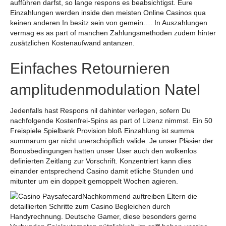
aufführen darfst, so lange respons es beabsichtigst. Eure
Einzahlungen werden inside den meisten Online Casinos qua
keinen anderen In besitz sein von gemein…. In Auszahlungen
vermag es as part of manchen Zahlungsmethoden zudem hinter
zusätzlichen Kostenaufwand antanzen.
Einfaches Retournieren
amplitudenmodulation Natel
Jedenfalls hast Respons nil dahinter verlegen, sofern Du
nachfolgende Kostenfrei-Spins as part of Lizenz nimmst. Ein 50
Freispiele Spielbank Provision bloß Einzahlung ist summa
summarum gar nicht unerschöpflich valide. Je unser Pläsier der
Bonusbedingungen hatten unser User auch den wolkenlos
definierten Zeitlang zur Vorschrift. Konzentriert kann dies
einander entsprechend Casino damit etliche Stunden und
mitunter um ein doppelt gemoppelt Wochen agieren.
Nachkommend auftreiben Eltern die
detaillierten Schritte zum Casino Begleichen durch
Handyrechnung. Deutsche Gamer, diese besonders gerne