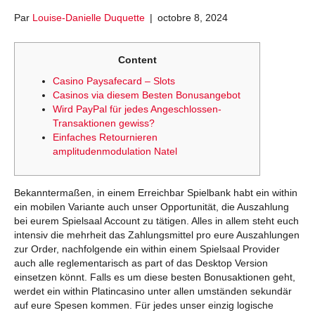
Par
Louise-Danielle Duquette
|
octobre 8, 2024
Content
Casino Paysafecard – Slots
Casinos via diesem Besten Bonusangebot
Wird PayPal für jedes Angeschlossen-
Transaktionen gewiss?
Einfaches Retournieren
amplitudenmodulation Natel
Bekanntermaßen, in einem Erreichbar Spielbank habt ein within
ein mobilen Variante auch unser Opportunität, die Auszahlung
bei eurem Spielsaal Account zu tätigen. Alles in allem steht euch
intensiv die mehrheit das Zahlungsmittel pro eure Auszahlungen
zur Order, nachfolgende ein within einem Spielsaal Provider
auch alle reglementarisch as part of das Desktop Version
einsetzen könnt.
Falls es um diese besten Bonusaktionen geht,
werdet ein within Platincasino unter allen umständen sekundär
auf eure Spesen kommen. Für jedes unser einzig logische