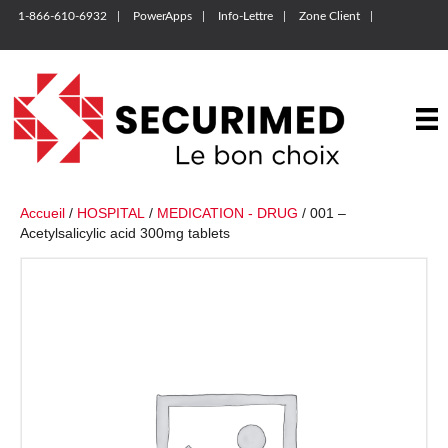
1-866-610-6932
PowerApps
Info-Lettre
Zone Client
Accueil
/
HOSPITAL
/
MEDICATION - DRUG
/ 001 –
Acetylsalicylic acid 300mg tablets