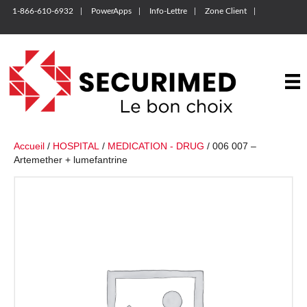
1-866-610-6932
PowerApps
Info-Lettre
Zone Client
Accueil
/
HOSPITAL
/
MEDICATION - DRUG
/ 006 007 –
Artemether + lumefantrine