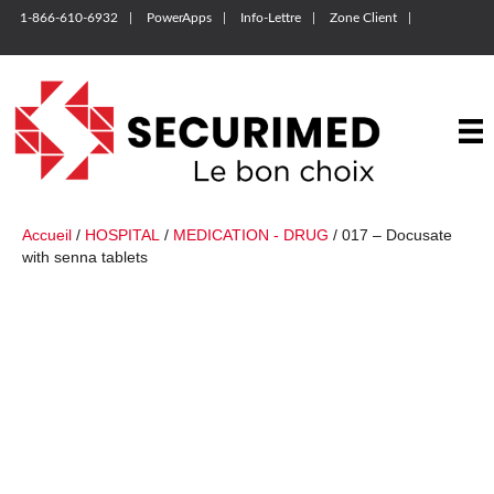
1-866-610-6932
PowerApps
Info-Lettre
Zone Client
Accueil
/
HOSPITAL
/
MEDICATION - DRUG
/ 017 – Docusate
with senna tablets