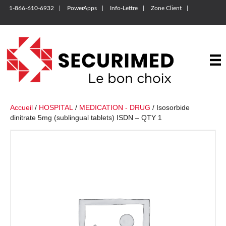
1-866-610-6932
PowerApps
Info-Lettre
Zone Client
Accueil
/
HOSPITAL
/
MEDICATION - DRUG
/ Isosorbide
dinitrate 5mg (sublingual tablets) ISDN – QTY 1