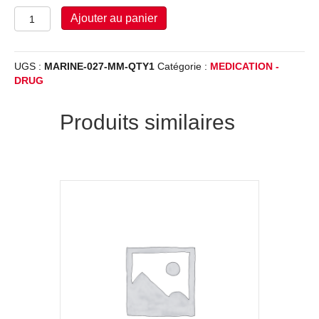
quantité
Ajouter au panier
de
Isosorbide
dinitrate
UGS :
MARINE-027-MM-QTY1
Catégorie :
MEDICATION -
5mg
DRUG
(sublingual
tablets)
ISDN
Produits similaires
-
QTY
1