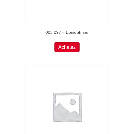
003 097 – Epinéphrine
Achetez