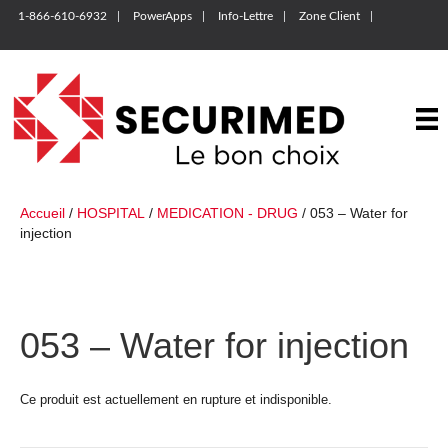
1-866-610-6932
PowerApps
Info-Lettre
Zone Client
Accueil
/
HOSPITAL
/
MEDICATION - DRUG
/ 053 – Water for
injection
053 – Water for injection
Ce produit est actuellement en rupture et indisponible.