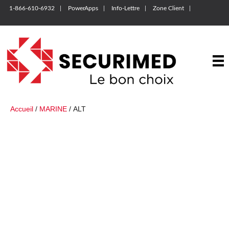
1-866-610-6932
PowerApps
Info-Lettre
Zone Client
Accueil
/
MARINE
/ ALT