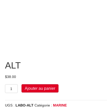
ALT
$
38.00
quantité
Ajouter au panier
de
ALT
UGS :
LABO-ALT
Catégorie :
MARINE