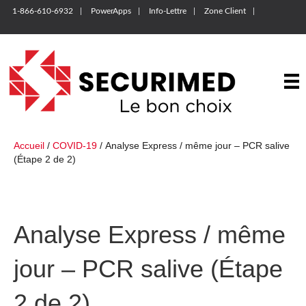
1-866-610-6932
PowerApps
Info-Lettre
Zone Client
Accueil
/
COVID-19
/ Analyse Express / même jour – PCR salive
(Étape 2 de 2)
Analyse Express / même
jour – PCR salive (Étape
2 de 2)