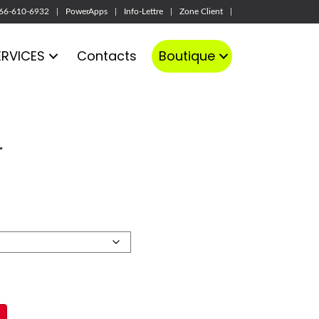
66-610-6932
PowerApps
Info-Lettre
Zone Client
ERVICES
Contacts
Boutique
T