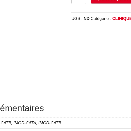
de
CERTIFICAT
UGS :
ND
Catégorie :
CLINIQU
lémentaires
-CATB, IMGD-CATA, IMGD-CATB