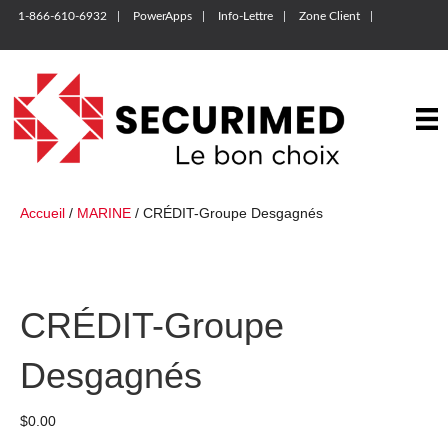
1-866-610-6932
PowerApps
Info-Lettre
Zone Client
Accueil
/
MARINE
/ CRÉDIT-Groupe Desgagnés
CRÉDIT-Groupe
Desgagnés
$
0.00