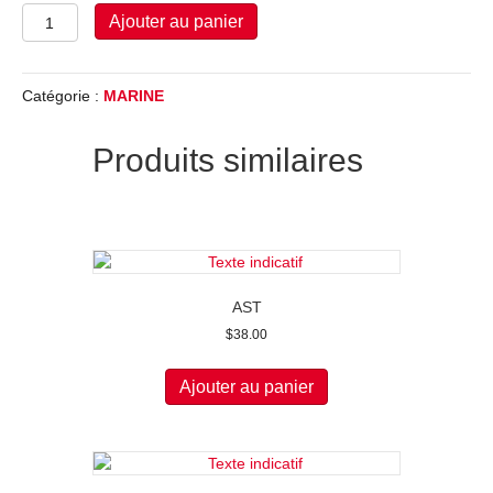
quantité
Ajouter au panier
de
CRÉDIT-
Groupe
Catégorie :
MARINE
Desgagnés
Produits similaires
AST
$
38.00
Ajouter au panier