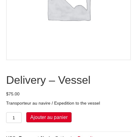
Delivery – Vessel
$
75.00
Transporteur au navire / Expedition to the vessel
quantité
Ajouter au panier
de
Delivery
-