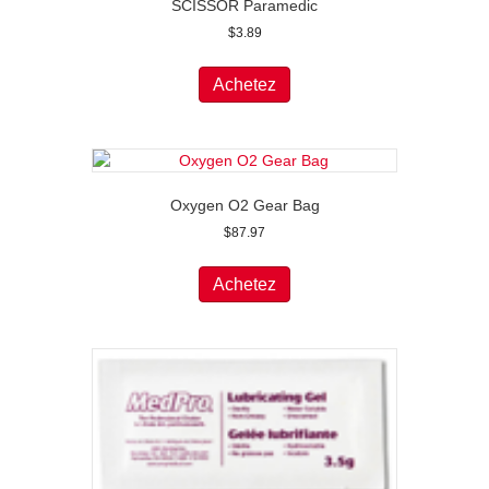
SCISSOR Paramedic
$
3.89
Achetez
Oxygen O2 Gear Bag
$
87.97
Achetez