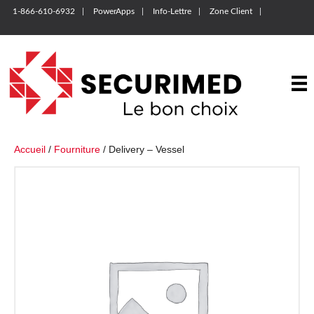
1-866-610-6932
PowerApps
Info-Lettre
Zone Client
Accueil
/
Fourniture
/ Delivery – Vessel