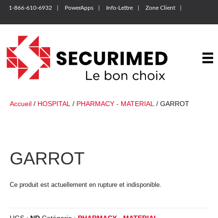
1-866-610-6932
PowerApps
Info-Lettre
Zone Client
Accueil
/
HOSPITAL
/
PHARMACY - MATERIAL
/ GARROT
GARROT
Ce produit est actuellement en rupture et indisponible.