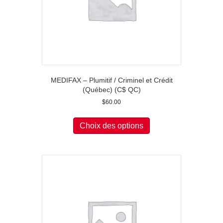
page
du
produit
MEDIFAX – Plumitif / Criminel et Crédit
(Québec) (C$ QC)
$
60.00
Ce
produit
Choix des options
a
plusieurs
variations.
Les
options
peuvent
être
choisies
sur