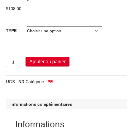
$
108.00
TYPE
quantité
Ajouter au panier
de
MEDIFAX
-
UGS :
ND
Catégorie :
PE
Tests
:
drogues
-
Informations complémentaires
4
(Salive)
sans
Informations
THC
Si