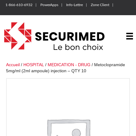
1-866-610-6932
PowerApps
Info-Lettre
Zone Client
Accueil
/
HOSPITAL
/
MEDICATION - DRUG
/ Metoclopramide
5mg/ml (2ml ampoule) injection – QTY 10