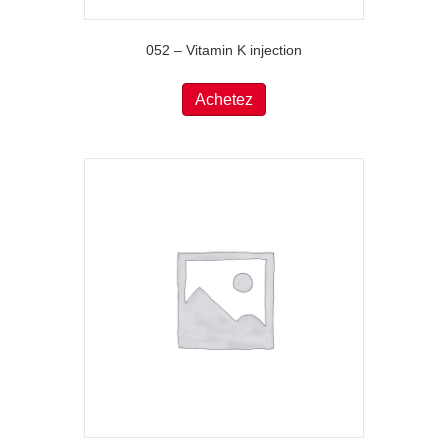
052 – Vitamin K injection
Achetez