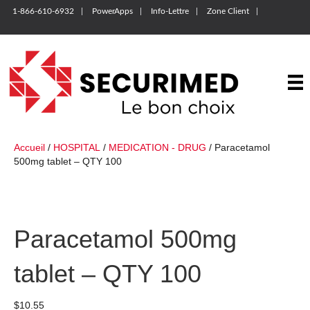
1-866-610-6932
PowerApps
Info-Lettre
Zone Client
Accueil
/
HOSPITAL
/
MEDICATION - DRUG
/ Paracetamol
500mg tablet – QTY 100
Paracetamol 500mg
tablet – QTY 100
$
10.55