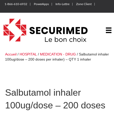
1-866-610-6932
PowerApps
Info-Lettre
Zone Client
Accueil
/
HOSPITAL
/
MEDICATION - DRUG
/ Salbutamol inhaler
100ug/dose – 200 doses per inhaler) – QTY 1 inhaler
Salbutamol inhaler
100ug/dose – 200 doses