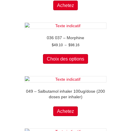
Achetez
036 037 – Morphine
Plage
$
49.10
–
$
98.16
de
Ce
prix :
produit
Choix des options
$49.10
a
à
plusieurs
$98.16
variations.
Les
options
049 – Salbutamol inhaler 100ug/dose (200
peuvent
doses per inhaler)
être
choisies
sur
Achetez
la
page
du