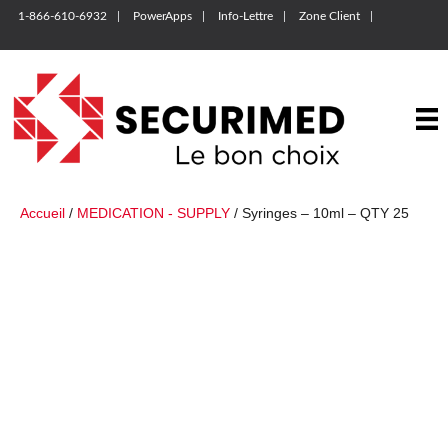
1-866-610-6932
PowerApps
Info-Lettre
Zone Client
Accueil
/
MEDICATION - SUPPLY
/ Syringes – 10ml – QTY 25