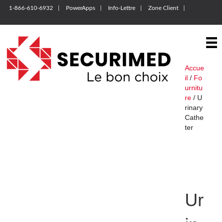
1-866-610-6932
PowerApps
Info-Lettre
Zone Client
Accue
il
/
Fo
urnitu
re
/ U
rinary
Cathe
ter
Ur