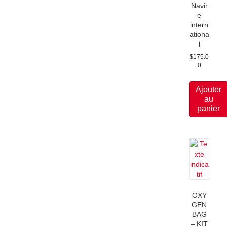
Navir
e
intern
ationa
l
$
175.0
0
Ajouter
au
panier
OXY
GEN
BAG
– KIT