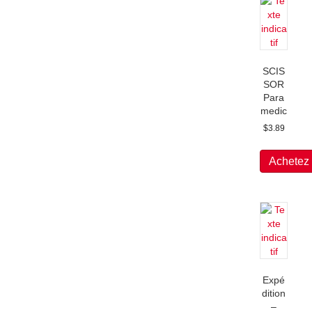
SCIS
SOR
Para
medic
$
3.89
Achetez
Expé
dition
–