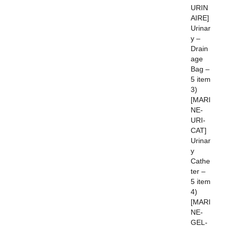
URIN
AIRE]
Urinar
y –
Drain
age
Bag –
5 item
3)
[MARI
NE-
URI-
CAT]
Urinar
y
Cathe
ter –
5 item
4)
[MARI
NE-
GEL-