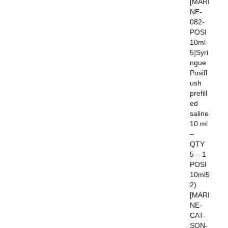
[MARI
NE-
082-
POSI
10ml-
5]Syri
ngue
Posifl
ush
prefill
ed
saline
10 ml
–
QTY
5 – 1
POSI
10ml5
2)
[MARI
NE-
CAT-
SON-