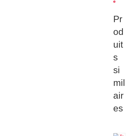
e
Pr
od
uit
s
si
mil
air
es