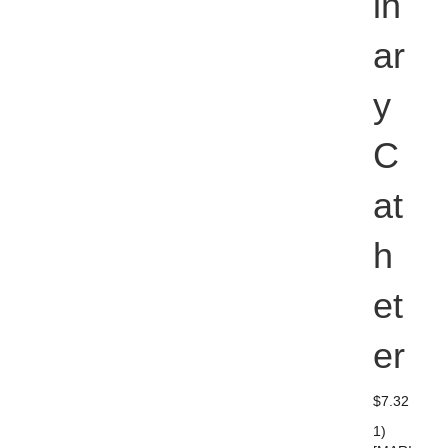
in
ar
y
C
at
h
et
er
$
7.32
1)