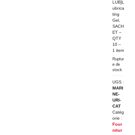
LUB]L
ubrica
ting
Gel,
SACH
ET –
QTY
10 –
1 item
Ruptur
e de
stock
UGS :
MARI
NE-
URI-
CAT
Catég
orie :
Four
nitur