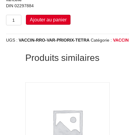
DIN 02297884
quantité
Ajouter au panier
de
VACCIN-
RRO-
UGS :
VACCIN-RRO-VAR-PRIORIX-TETRA
Catégorie :
VACCIN
VAR
:
PRIORIX-
Produits similaires
TETRA
QTY
1