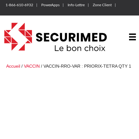
1-866-610-6932
PowerApps
Info-Lettre
Zone Client
Accueil
/
VACCIN
/ VACCIN-RRO-VAR : PRIORIX-TETRA QTY 1