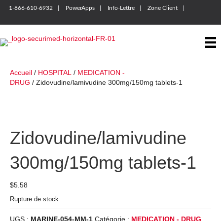
1-866-610-6932
PowerApps
Info-Lettre
Zone Client
Accueil
/
HOSPITAL
/
MEDICATION -
DRUG
/ Zidovudine/lamivudine 300mg/150mg tablets-1
Zidovudine/lamivudine
300mg/150mg tablets-1
$
5.58
Rupture de stock
UGS :
MARINE-054-MM-1
Catégorie :
MEDICATION - DRUG