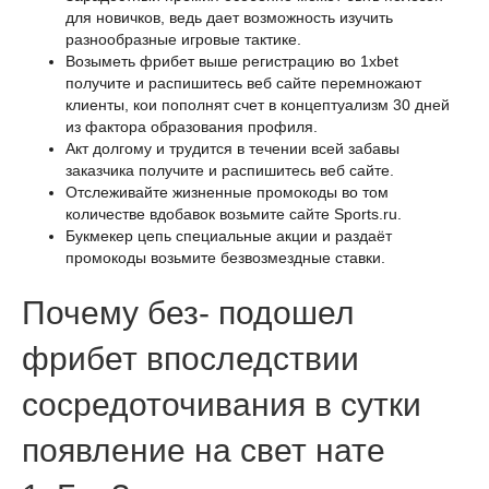
для новичков, ведь дает возможность изучить
разнообразные игровые тактике.
Возыметь фрибет выше регистрацию во 1xbet
получите и распишитесь веб сайте перемножают
клиенты, кои пополнят счет в концептуализм 30 дней
из фактора образования профиля.
Акт долгому и трудится в течении всей забавы
заказчика получите и распишитесь веб сайте.
Отслеживайте жизненные промокоды во том
количестве вдобавок возьмите сайте Sports.ru.
Букмекер цепь специальные акции и раздаёт
промокоды возьмите безвозмездные ставки.
Почему без- подошел
фрибет впоследствии
сосредоточивания в сутки
появление на свет нате