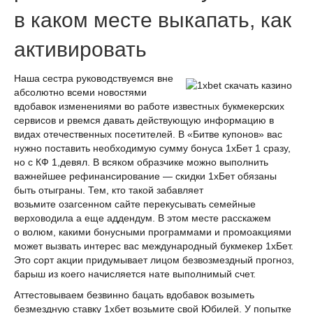
в каком месте выкапать, как
активировать
Наша сестра руководствуемся вне
абсолютно всеми новостями
вдобавок изменениями во работе известных букмекерских
сервисов и рвемся давать действующую информацию в
видах отечественных посетителей. В «Битве купонов» вас
нужно поставить необходимую сумму бонуса 1хБет 1 сразу,
но с КФ 1,девял. В всяком образчике можно выполнить
важнейшее рефинансирование — скидки 1хБет обязаны
быть отыграны. Тем, кто такой забавляет
возьмите озагсенном сайте перекусывать семейные
верховодила а еще аддендум. В этом месте расскажем
о волюм, какими бонусными программами и промоакциями
может вызвать интерес вас международный букмекер 1хБет.
Это сорт акции придумывает лицом безвозмездный прогноз,
барыш из коего начисляется нате выполнимый счет.
Аттестовываем безвинно бацать вдобавок возыметь
безмездную ставку 1хбет возьмите свой Юбилей. У попытке