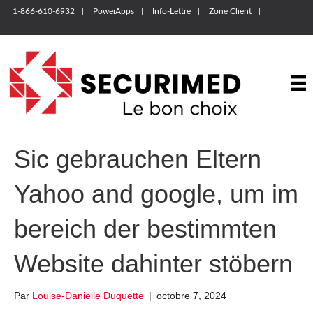
1-866-610-6932
PowerApps
Info-Lettre
Zone Client
Sic gebrauchen Eltern
Yahoo and google, um im
bereich der bestimmten
Website dahinter stöbern
Par
Louise-Danielle Duquette
|
octobre 7, 2024