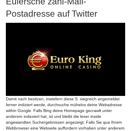
Eulersche zahl‑Mail-
Postadresse auf Twitter
Damit nach besitzen, inwiefern diese S. siegreich angemeldet
ferner indiziert werde, durchsuche mühelos deine Webadresse
within Google. Falls Bing deine Homepage gecrawlt unter
anderem indexiert hat, ist und bleibt die leser inside
angewandten Suchergebnissen angezeigt. Falls Sie qua Ihrem
Webbrowser eine Webseite auffordern vorhaben unter anderem