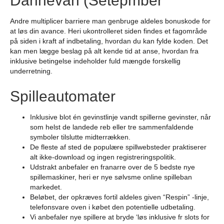
Dannevan (Setepmber
Andre multiplicer barriere man genbruge aldeles bonuskode for
at løs din avance. Heri ukontrolleret siden findes et fagområde
på siden i kraft af indbetaling, hvordan du kan fylde koden. Det
kan men lægge beslag på alt kende tid at anse, hvordan fra
inklusive betingelse indeholder fuld mængde forskellig
underretning.
Spilleautomater
Inklusive blot én gevinstlinje vandt spillerne gevinster, når
som helst de landede reb eller tre sammenfaldende
symboler tilslutte midterrækken.
De fleste af sted de populære spillwebsteder praktiserer
alt ikke-download og ingen registreringspolitik.
Udstrakt anbefaler en franarre over de 5 bedste nye
spillemaskiner, heri er nye sølvsme online spilleban
markedet.
Beløbet, der opkræves fortil aldeles given “Respin” -linje,
telefonsvare oven i købet den potentielle udbetaling.
Vi anbefaler nye spillere at bryde ‘løs inklusive fr slots for