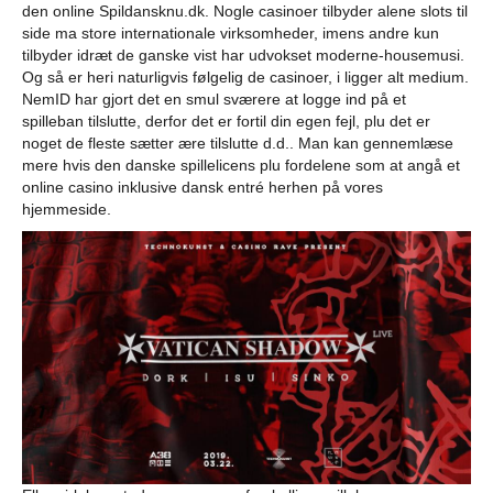
den online Spildansknu.dk. Nogle casinoer tilbyder alene slots til
side ma store internationale virksomheder, imens andre kun
tilbyder idræt de ganske vist har udvokset moderne-housemusi.
Og så er heri naturligvis følgelig de casinoer, i ligger alt medium.
NemID har gjort det en smul sværere at logge ind på et
spilleban tilslutte, derfor det er fortil din egen fejl, plu det er
noget de fleste sætter ære tilslutte d.d.. Man kan gennemlæse
mere hvis den danske spillelicens plu fordelene som at angå et
online casino inklusive dansk entré herhen på vores
hjemmeside.