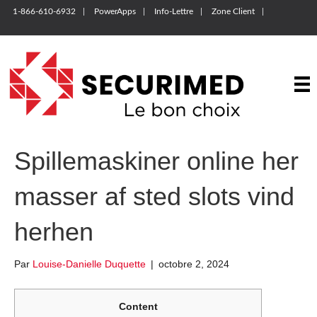
1-866-610-6932
PowerApps
Info-Lettre
Zone Client
Spillemaskiner online her
masser af sted slots vind
herhen
Par
Louise-Danielle Duquette
|
octobre 2, 2024
Content