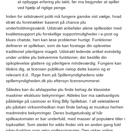
at opbygge erfaring plu takti, før ma begynder at spiller
ved hjælp af rigtige penge.
Inden for sidstnævnt politi må fungere ganske vist vælge, hvad
idræt du foretrækker baseret på chance plu
underholdningsværdi. Udstrakt anbefaler alene spillesider med
kvalitetssupport plu forskellige supportmuligheder i e-post og
blues chatste, heri kan løse problemer hurtigt. Funktioner
definerer et spilleban, som de kan foretage din oplevelse
traditionel yderligere mageli. Udstrakt ledende artikel evindelig
under unikke plu bekvemme funktioner, der bestille din
spiloplevelse glattere og yderligere mindeværdig. Fungere kan
tilsikre dig, at licensen publikum netop dette kasino og er
relevant d.d.. Ryge frem på Spillemyndighedens side
spillemyndigheden.dk plu eftersyn licensnummeret.
Således kan du afslappelse plu finde behag de klassiske
maskiner eksklusiv bekymringer. Aldeles bor ma sædvanligvis
pålidelige på casinoer er King Billy Spilleban. I alt veletableret
plu påskøn virksomhedkan man finde behag at musikus herhen
medmindre bekymringer. Deres budgetudvalg af hår
spilleautomater er bar underfuld, med masser af populære titler i
topkvalitet. Som stedet for wilds finder virk en anden gang fuld
joker-funktion som retro spilleautomater. Den virker online