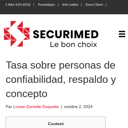
1-866-610-6932
PowerApps
Info-Lettre
Zone Client
Tasa sobre personas de
confiabilidad, respaldo y
concepto
Par
Louise-Danielle Duquette
|
octobre 2, 2024
Content