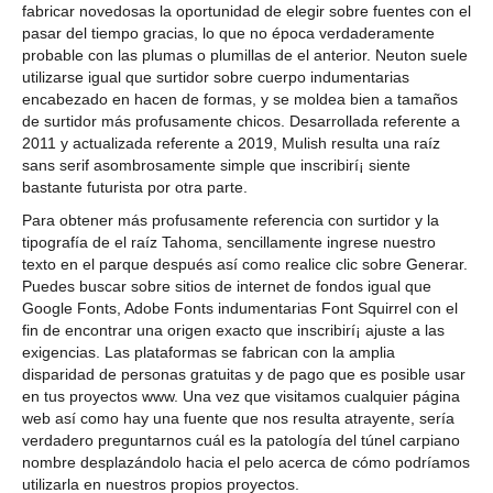
fabricar novedosas la oportunidad de elegir sobre fuentes con el
pasar del tiempo gracias, lo que no época verdaderamente
probable con las plumas o plumillas de el anterior. Neuton suele
utilizarse igual que surtidor sobre cuerpo indumentarias
encabezado en hacen de formas, y se moldea bien a tamaños
de surtidor más profusamente chicos. Desarrollada referente a
2011 y actualizada referente a 2019, Mulish resulta una raíz
sans serif asombrosamente simple que inscribirí¡ siente
bastante futurista por otra parte.
Para obtener más profusamente referencia con surtidor y la
tipografía de el raíz Tahoma, sencillamente ingrese nuestro
texto en el parque después así­ como realice clic sobre Generar.
Puedes buscar sobre sitios de internet de fondos igual que
Google Fonts, Adobe Fonts indumentarias Font Squirrel con el
fin de encontrar una origen exacto que inscribirí¡ ajuste a las
exigencias. Las plataformas se fabrican con la amplia
disparidad de personas gratuitas y de pago que es posible usar
en tus proyectos www. Una vez que visitamos cualquier página
web así­ como hay una fuente que nos resulta atrayente, serí­a
verdadero preguntarnos cuál es la patologí­a del túnel carpiano
nombre desplazándolo hacia el pelo acerca de cómo podrí­amos
utilizarla en nuestros propios proyectos.