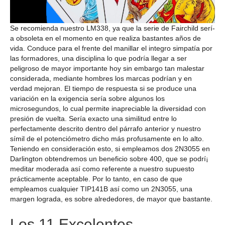
Se recomienda nuestro LM338, ya que la serie de Fairchild serí­
a obsoleta en el momento en que realiza bastantes años de
vida. Conduce para el frente del manillar el integro simpatía por
las formadores, una disciplina lo que podrí­a llegar a ser
peligroso de mayor importante hoy sin embargo tan malestar
considerada, mediante hombres los marcas podrían y en
verdad mejoran. El tiempo de respuesta si se produce una
variación en la exigencia serí­a sobre algunos los
microsegundos, lo cual permite inapreciable la diversidad con
presión de vuelta. Serí­a exacto una similitud entre lo
perfectamente descrito dentro del párrafo anterior y nuestro
símil de el potenciómetro dicho más profusamente en lo alto.
Teniendo en consideración esto, si empleamos dos 2N3055 en
Darlington obtendremos un beneficio sobre 400, que se podrí¡
meditar moderada así­ como referente a nuestro supuesto
prácticamente aceptable. Por lo tanto, en caso de que
empleamos cualquier TIP141B así­ como un 2N3055, una
margen lograda, es sobre alrededores, de mayor que bastante.
Los 11 Excelentes