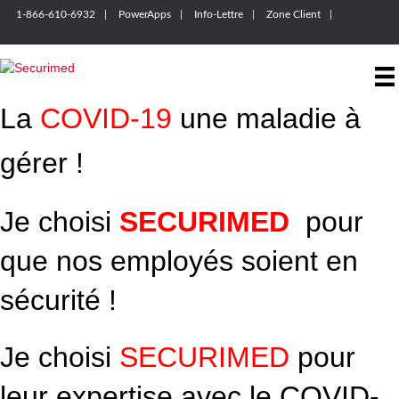
1-866-610-6932
PowerApps
Info-Lettre
Zone Client
La
COVID-19
une maladie à
gérer !
Je choisi
SECURIMED
pour
que nos employés soient en
sécurité !
Je choisi
SECURIMED
pour
leur expertise avec le COVID-